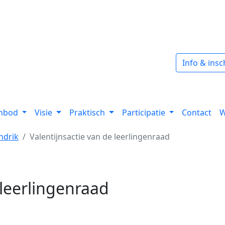
Info & insc
anbod
Visie
Praktisch
Participatie
Contact
W
ndrik
Valentijnsactie van de leerlingenraad
 leerlingenraad